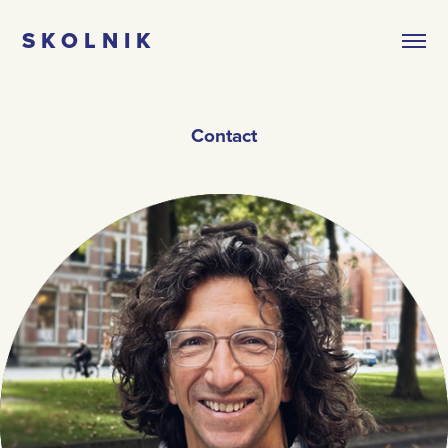
S K O L N I K
Contact